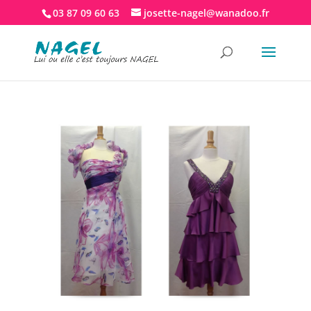
03 87 09 60 63
josette-nagel@wanadoo.fr