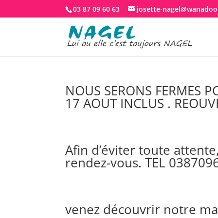
03 87 09 60 63
josette-nagel@wanadoo.
NOUS SERONS FERMES PO
17 AOUT INCLUS . REOUV
Afin d’éviter toute atten
rendez-vous. TEL 038709
venez découvrir notre ma